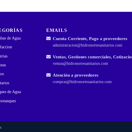
EGORÍAS
EMAILS
bas de Agua
Cuenta Corriente, Pago a proveedores
administracion@hidronortesanitarios.com
faccion
erias
Ventas, Gestiones comerciales, Cotizacio
ventas@hidronortesanitarios.com
inas
gos
Atención a proveedores
compras@hidronortesanitarios.com
tarios
ques de Agua
motanques
s.