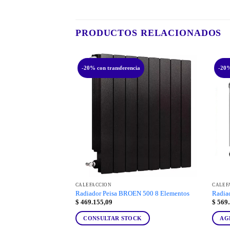
PRODUCTOS RELACIONADOS
-20% con transferencia
-20%
CALEFACCIÓN
CALEF
Radiador Peisa BROEN 500 8 Elementos
Radiad
$
469.155,09
$
569.
CONSULTAR STOCK
AG