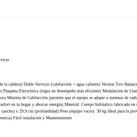
vicio
e la caldera) Doble Servicio (calefacción + agua caliente) Version Tiro Balan
o Plaqueta Electrónica (logra un desempeño más eficiente) Modulación de Llam
ra Máxima de Calefacción (permite que el equipo se adapte a sistemas de radi
fort en tu hogar y ahorrar energía) Material: Cuerpo hidráulico fabricado en n
 (ancho) x 29,9 cm (profundidad) Peso (equipo vacío): 30 kg Ideal para la provi
otencia) Fácil instalación y Mantenimiento