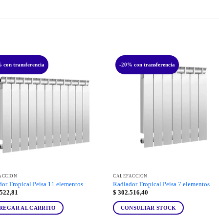
 con transferencia
-20% con transferencia
ACCIÓN
CALEFACCIÓN
or Tropical Peisa 11 elementos
Radiador Tropical Peisa 7 elementos
522,81
$
302.516,40
REGAR AL CARRITO
CONSULTAR STOCK