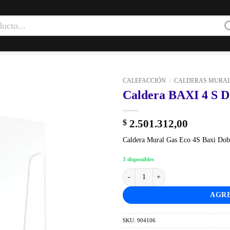
CALEFACCIÓN
/
CALDERAS MURA
Caldera BAXI 4 S
2.501.312,00
$
Caldera Mural Gas Eco 4S Baxi Dobl
3 disponibles
Caldera BAXI 4 S DOBLE SERVICIO
AGRE
SKU:
904106