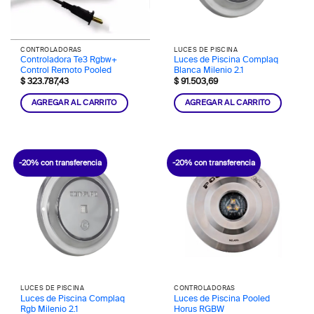
CONTROLADORAS
LUCES DE PISCINA
Controladora Te3 Rgbw+
Luces de Piscina Complaq
Control Remoto Pooled
Blanca Milenio 2.1
$
323.787,43
$
91.503,69
AGREGAR AL CARRITO
AGREGAR AL CARRITO
-20% con transferencia
-20% con transferencia
LUCES DE PISCINA
CONTROLADORAS
Luces de Piscina Complaq
Luces de Piscina Pooled
Rgb Milenio 2.1
Horus RGBW