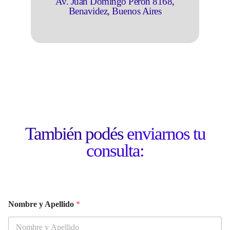
Av. Juan Domingo Perón 8168,
Benavidez, Buenos Aires
También podés
enviarnos tu
consulta:
Nombre y Apellido
*