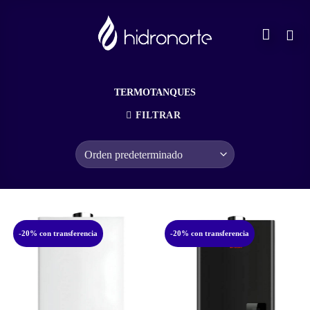
Saltar
al
contenido
TERMOTANQUES
FILTRAR
-20% con transferencia
-20% con transferencia