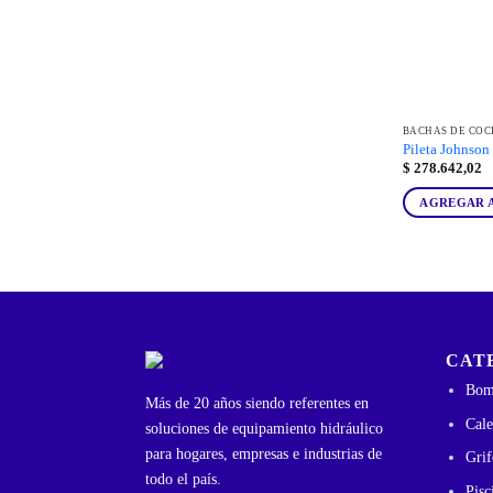
BACHAS DE COC
Pileta Johnson
$
278.642,02
AGREGAR 
CAT
Bom
Más de 20 años siendo referentes en
Cale
soluciones de equipamiento hidráulico
para hogares, empresas e industrias de
Grif
todo el país.
Pisc