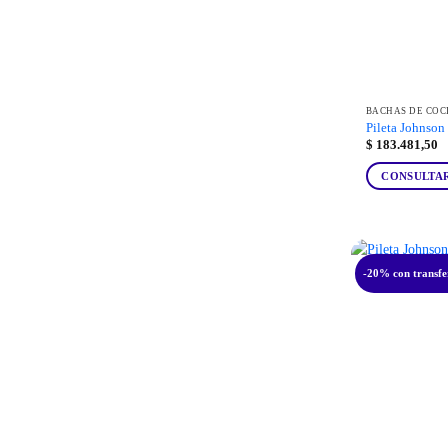
BACHAS DE COC
Pileta Johnson
$
183.481,50
CONSULTA
-20% con transfe