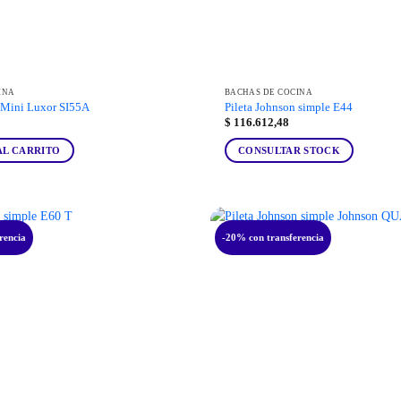
INA
BACHAS DE COCINA
n Mini Luxor SI55A
Pileta Johnson simple E44
$
116.612,48
AL CARRITO
CONSULTAR STOCK
rencia
-20% con transferencia