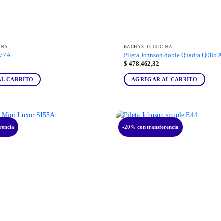
INA
BACHAS DE COCINA
I77A
Pileta Johnson doble Quadra Q085 
$
478.462,32
AL CARRITO
AGREGAR AL CARRITO
rencia
-20% con transferencia