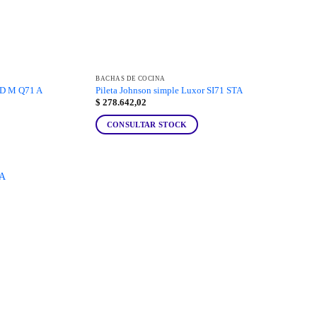
BACHAS DE COCINA
AD M Q71 A
Pileta Johnson simple Luxor SI71 STA
$
278.642,02
CONSULTAR STOCK