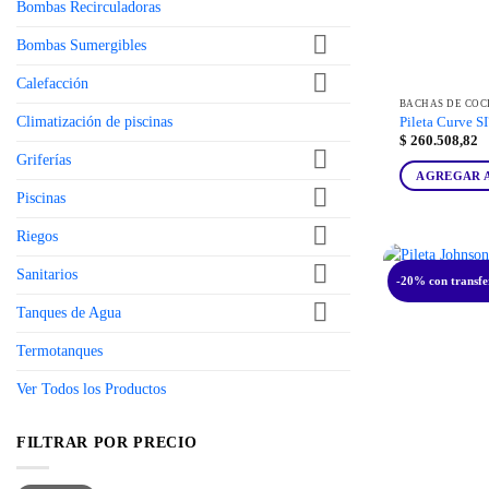
Bombas Recirculadoras
Bombas Sumergibles
Calefacción
BACHAS DE COC
Climatización de piscinas
Pileta Curve S
$
260.508,82
Griferías
AGREGAR 
Piscinas
Riegos
Sanitarios
-20% con transfe
Tanques de Agua
Termotanques
Ver Todos los Productos
FILTRAR POR PRECIO
Precio
Precio