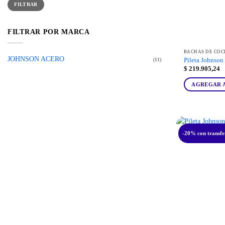
FILTRAR
mínimo
máximo
FILTRAR POR MARCA
BACHAS DE COC
JOHNSON ACERO
(11)
Pileta Johnso
$
219.905,24
AGREGAR 
-20% con transfe