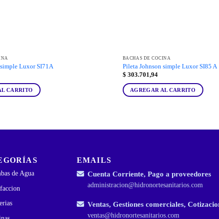
INA
BACHAS DE COCINA
 simple Luxor SI71A
Pileta Johnson simple Luxor SI85 A
$
303.701,94
AL CARRITO
AGREGAR AL CARRITO
EGORÍAS
EMAILS
bas de Agua
Cuenta Corriente, Pago a proveedores
administracion@hidronortesanitarios.com
faccion
erias
Ventas, Gestiones comerciales, Cotizacio
ventas@hidronortesanitarios.com
inas