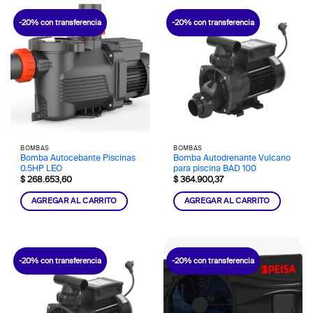
-20% con transferencia
-20% con transferencia
BOMBAS
BOMBAS
Bomba Autocebante Piscinas
Bomba Autodrenante Vulcano
0.5HP LEO
para piscina BAD 100
$
268.653,60
$
364.900,37
AGREGAR AL CARRITO
AGREGAR AL CARRITO
-20% con transferencia
-20% con transferencia