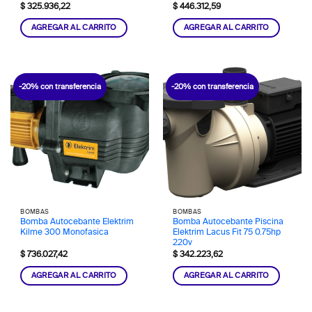
$
325.936,22
$
446.312,59
AGREGAR AL CARRITO
AGREGAR AL CARRITO
-20% con transferencia
-20% con transferencia
BOMBAS
BOMBAS
Bomba Autocebante Elektrim
Bomba Autocebante Piscina
Kilme 300 Monofasica
Elektrim Lacus Fit 75 0.75hp
220v
$
736.027,42
$
342.223,62
AGREGAR AL CARRITO
AGREGAR AL CARRITO