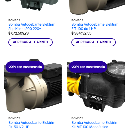
BOMBAS
BOMBAS
Bomba Autocebante Elektrim
Bomba Autocebante Elektrim
2hp Kilme 200 220v
FIT-100 de 1 HP
$
672.509,73
$
384.132,55
AGREGAR AL CARRITO
AGREGAR AL CARRITO
-20% con transferencia
-20% con transferencia
BOMBAS
BOMBAS
Bomba Autocebante Elektrim
Bomba Autocebante Elektrim
Fit-50 1/2 HP
KILME 100 Monofasica