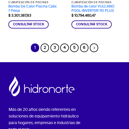
CLIMATIZACIÓN DE PISCINAS
CLIMATIZACIÓN DE PISCINAS
Bomba De Calor Piscina Cpbc
Bomba de calor VULCANO
7 Peisa
POOL-INVERTER 110 PLUS
$
3.301.387,83
$
10.794.460,47
CONSULTAR STOCK
CONSULTAR STOCK
1
2
3
4
5
6
Más de 20 años siendo referentes en
soluciones de equipamiento hidráulico
para hogares, empresas e industrias de