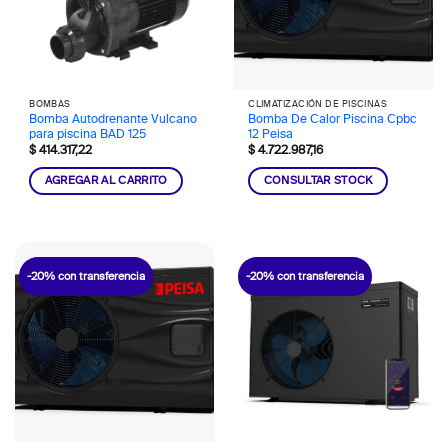
BOMBAS
CLIMATIZACIÓN DE PISCINAS
Bomba Autodrenante Vulcano
Bomba De Calor Piscina Cpbc
para piscina BAD 125
12 Peisa
$
414.317,22
$
4.722.987,16
AGREGAR AL CARRITO
CONSULTAR STOCK
-20% con transferencia
-20% con transferencia