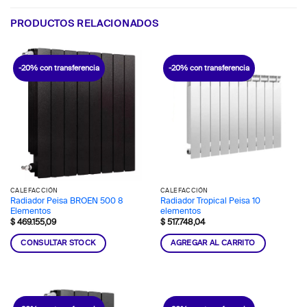
PRODUCTOS RELACIONADOS
-20% con transferencia
-20% con transferencia
CALEFACCIÓN
CALEFACCIÓN
Radiador Peisa BROEN 500 8
Radiador Tropical Peisa 10
Elementos
elementos
$
469.155,09
$
517.748,04
CONSULTAR STOCK
AGREGAR AL CARRITO