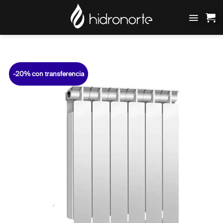
Saltar
al
contenido
-20% con transferencia