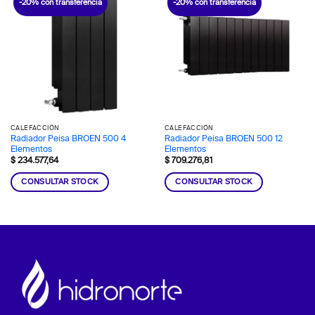
-20% con transferencia
-20% con transferencia
CALEFACCIÓN
CALEFACCIÓN
Radiador Peisa BROEN 500 4
Radiador Peisa BROEN 500 12
Elementos
Elementos
$
234.577,64
$
709.276,81
CONSULTAR STOCK
CONSULTAR STOCK