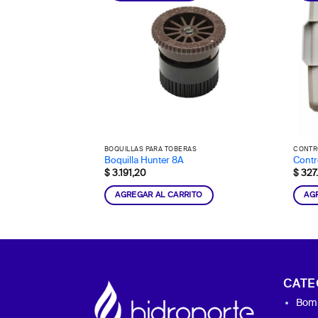
BOQUILLAS PARA TOBERAS
CONTR
Boquilla Hunter 8A
Contr
$
3.191,20
$
327.
AGREGAR AL CARRITO
AG
CATE
Bomb