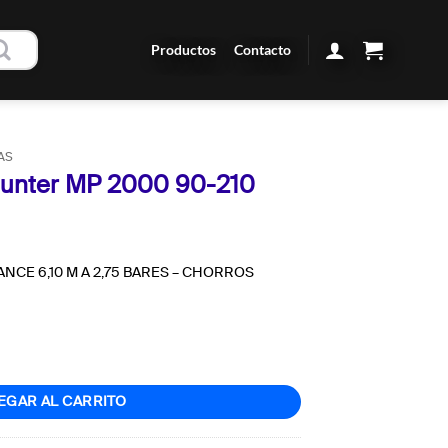
Productos
Contacto
AS
 Hunter MP 2000 90-210
LCANCE 6,10 M A 2,75 BARES – CHORROS
90-210 cantidad
EGAR AL CARRITO