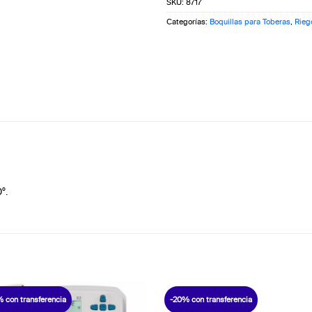
SKU:
8717
Categorías:
Boquillas para Toberas
,
Rieg
º.
 con transferencia
-20% con transferencia