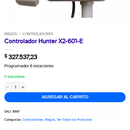
RIEGOS
/
CONTROLADORES
Controlador Hunter X2-601-E
$
327.537,23
Programador 6 estaciones
5 disponibles
Controlador Hunter X2-601-E cantidad
AGREGAR AL CARRITO
SKU:
8881
Categorías:
Controladores
,
Riegos
,
Ver Todos los Productos