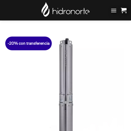
Saltar
al
contenido
-20% con transferencia