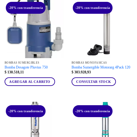
-20% con transferencia
-20% con transferencia
BOMBAS SUMERGIBLES
BOMBAS MONOFÁSICAS
Bomba Desagote Pluvius 750
Bomba Sumergible Motorarg 4Pack 120
$
130.518,11
$
303.928,93
AGREGAR AL CARRITO
CONSULTAR STOCK
-20% con transferencia
-20% con transferencia