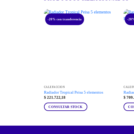
-20% con transferencia
-20%
CALEFACCIÓN
CALEF
Radiador Tropical Peisa 5 elementos
Radia
$
221.722,18
$
709.
CONSULTAR STOCK
CO