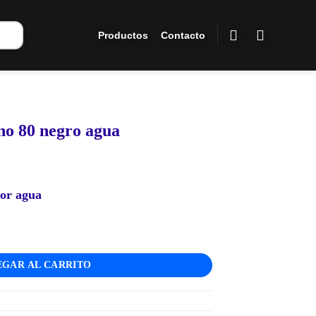
Productos
Contacto
no 80 negro agua
por agua
 cantidad
GAR AL CARRITO