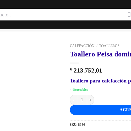
CALEFACCIÓN
/
TOALLEROS
Toallero Peisa domi
213.752,01
$
Toallero para calefacción 
4 disponibles
Toallero Peisa domino 80 negro agua
AGRE
SKU:
8986