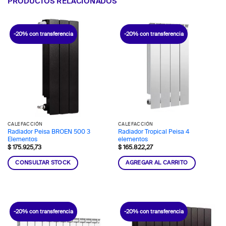
PRODUCTOS RELACIONADOS
-20% con transferencia
-20% con transferencia
CALEFACCIÓN
CALEFACCIÓN
Radiador Peisa BROEN 500 3
Radiador Tropical Peisa 4
Elementos
elementos
$
175.925,73
$
165.822,27
CONSULTAR STOCK
AGREGAR AL CARRITO
-20% con transferencia
-20% con transferencia