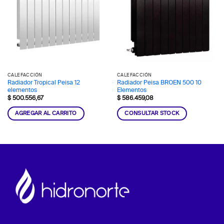
CALEFACCIÓN
CALEFACCIÓN
Radiador Tropical Peisa 12
Radiador Peisa BROEN 500 10
elementos
Elementos
$
500.556,67
$
586.459,08
AGREGAR AL CARRITO
CONSULTAR STOCK