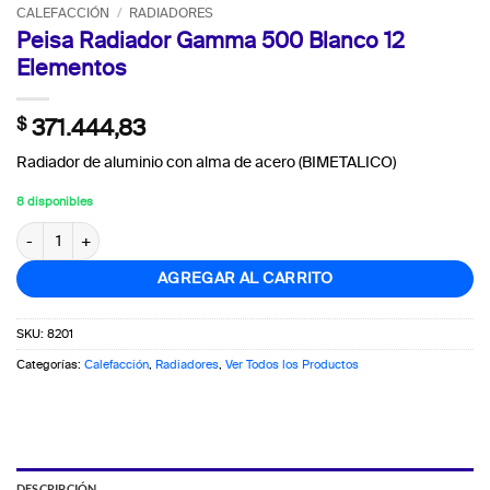
CALEFACCIÓN
/
RADIADORES
Peisa Radiador Gamma 500 Blanco 12
Elementos
$
371.444,83
Radiador de aluminio con alma de acero (BIMETALICO)
8 disponibles
Peisa Radiador Gamma 500 Blanco 12 Elementos cantidad
AGREGAR AL CARRITO
SKU:
8201
Categorías:
Calefacción
,
Radiadores
,
Ver Todos los Productos
DESCRIPCIÓN