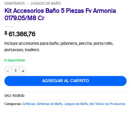
SANITARIOS
/
JUEGOS DE BAÑO
Kit Accesorios Baño 5 Piezas Fv Armonia
0179.05/M8 Cr
$
61.386,76
Incluye accesorios para baño, jabonera, percha, porta rollo,
portavaso, toallero.
6 disponibles
Kit Accesorios Baño 5 Piezas Fv Armonia 0179.05/M8 Cr cantidad
AGREGAR AL CARRITO
SKU:
903830
Categorías:
Griferías
,
Griferías de Baño
,
Juegos de Baño
,
Ver Todos los Productos