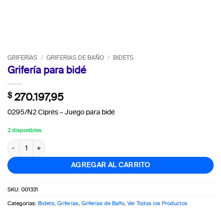
GRIFERÍAS
/
GRIFERÍAS DE BAÑO
/
BIDETS
Grifería para bidé
$
270.197,95
0295/N2 Ciprés – Juego para bidé
2 disponibles
Grifería para bidé cantidad
AGREGAR AL CARRITO
SKU:
001331
Categorías:
Bidets
,
Griferías
,
Griferías de Baño
,
Ver Todos los Productos