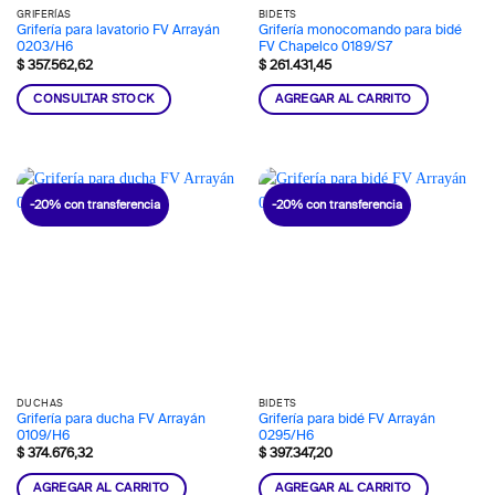
GRIFERÍAS
BIDETS
Grifería para lavatorio FV Arrayán
Grifería monocomando para bidé
0203/H6
FV Chapelco 0189/S7
$
357.562,62
$
261.431,45
CONSULTAR STOCK
AGREGAR AL CARRITO
-20% con transferencia
-20% con transferencia
DUCHAS
BIDETS
Grifería para ducha FV Arrayán
Grifería para bidé FV Arrayán
0109/H6
0295/H6
$
374.676,32
$
397.347,20
AGREGAR AL CARRITO
AGREGAR AL CARRITO