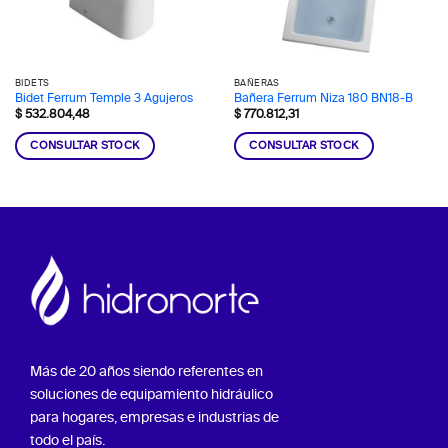
BIDETS
BAÑERAS
Bidet Ferrum Temple 3 Agujeros
Bañera Ferrum Niza 180 BN18-B
$
532.804,48
$
770.812,31
CONSULTAR STOCK
CONSULTAR STOCK
Más de 20 años siendo referentes en
soluciones de equipamiento hidráulico
para hogares, empresas e industrias de
todo el país.