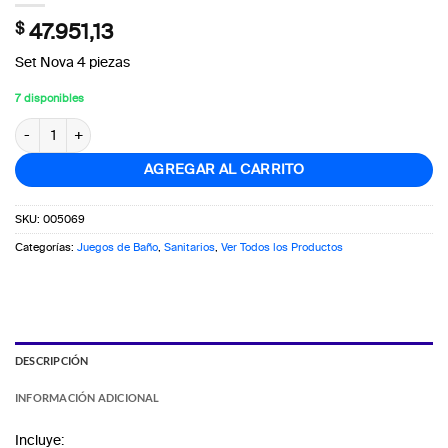
$
47.951,13
Set Nova 4 piezas
7 disponibles
Juego De Accesorios Para Baño Piazza Nova 4 Piezas cantidad
AGREGAR AL CARRITO
SKU:
005069
Categorías:
Juegos de Baño
,
Sanitarios
,
Ver Todos los Productos
DESCRIPCIÓN
INFORMACIÓN ADICIONAL
Incluye: