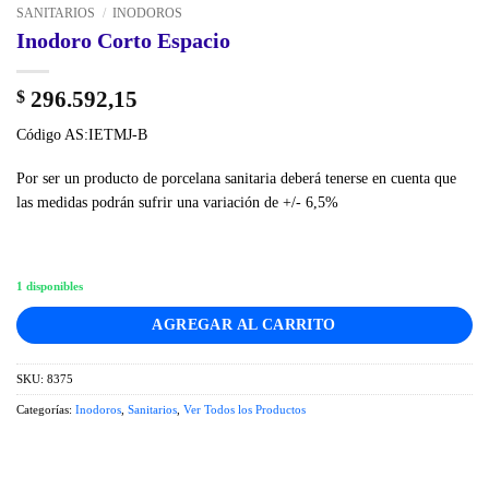
SANITARIOS
/
INODOROS
Inodoro Corto Espacio
296.592,15
$
Código AS:IETMJ-B
Por ser un producto de porcelana sanitaria deberá tenerse en cuenta que
las medidas podrán sufrir una variación de +/- 6,5%
1 disponibles
AGREGAR AL CARRITO
SKU:
8375
Categorías:
Inodoros
,
Sanitarios
,
Ver Todos los Productos