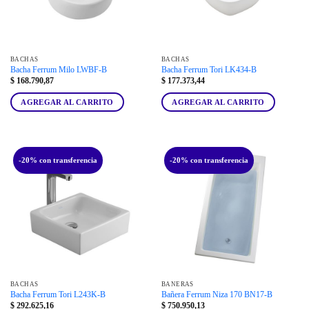
BACHAS
BACHAS
Bacha Ferrum Milo LWBF-B
Bacha Ferrum Tori LK434-B
$
168.790,87
$
177.373,44
AGREGAR AL CARRITO
AGREGAR AL CARRITO
-20% con transferencia
-20% con transferencia
BACHAS
BAÑERAS
Bacha Ferrum Tori L243K-B
Bañera Ferrum Niza 170 BN17-B
$
292.625,16
$
750.950,13