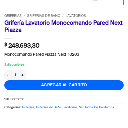
GRIFERÍAS
/
GRIFERÍAS DE BAÑO
/
LAVATORIOS
Grifería Lavatorio Monocomando Pared Next
Piazza
$
248.693,30
Monocomando Pared Piazza Next 10203
3 disponibles
Grifería Lavatorio Monocomando Pared Next Piazza cantidad
AGREGAR AL CARRITO
SKU:
005050
Categorías:
Griferías
,
Griferías de Baño
,
Lavatorios
,
Ver Todos los Productos