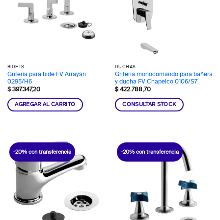
BIDETS
DUCHAS
Grifería para bidé FV Arrayán
Grifería monocomando para bañera
0295/H6
y ducha FV Chapelco 0106/S7
$
397.347,20
$
422.788,70
AGREGAR AL CARRITO
CONSULTAR STOCK
-20% con transferencia
-20% con transferencia