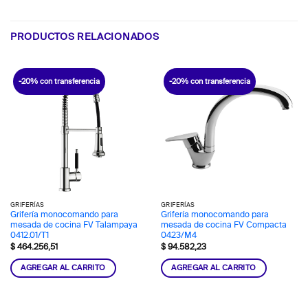
PRODUCTOS RELACIONADOS
-20% con transferencia
-20% con transferencia
GRIFERÍAS
GRIFERÍAS
Grifería monocomando para
Grifería monocomando para
mesada de cocina FV Talampaya
mesada de cocina FV Compacta
0412.01/T1
0423/M4
$
464.256,51
$
94.582,23
AGREGAR AL CARRITO
AGREGAR AL CARRITO