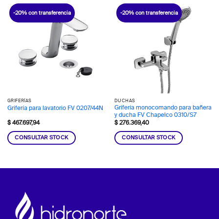
-20% con transferencia
-20% con transferencia
GRIFERÍAS
DUCHAS
Grifería monocomando para bañera
Grifería para lavatorio FV 0207/44N
y ducha FV Chapelco 0310/S7
$
467.697,94
$
276.369,40
CONSULTAR STOCK
CONSULTAR STOCK