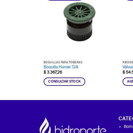
BOQUILLAS PARA TOBERAS
RIEGO
Boquilla Hunter 12A
Válvul
$
3.367,26
$
54.
CONSULTAR STOCK
AG
CATE
Bomb