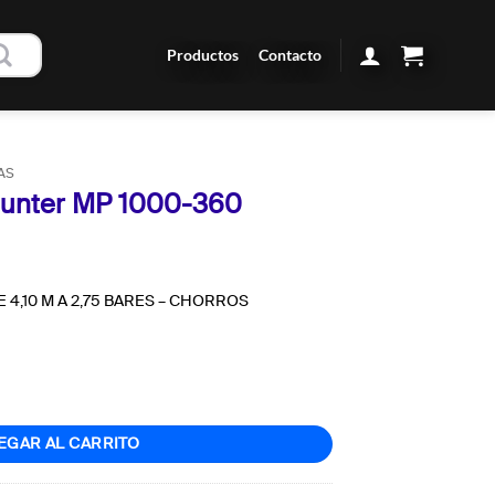
Productos
Contacto
AS
 Hunter MP 1000-360
E 4,10 M A 2,75 BARES – CHORROS
360 cantidad
EGAR AL CARRITO