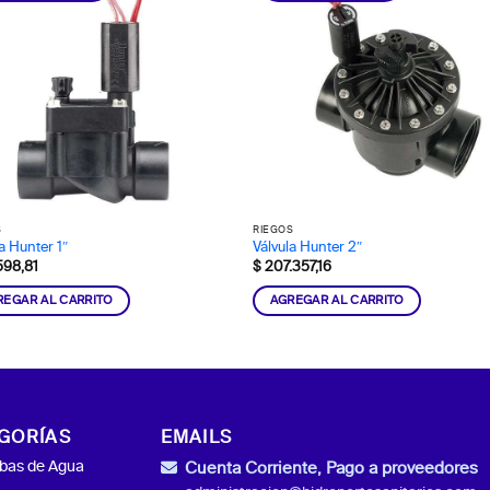
S
RIEGOS
a Hunter 1″
Válvula Hunter 2″
598,81
$
207.357,16
REGAR AL CARRITO
AGREGAR AL CARRITO
GORÍAS
EMAILS
as de Agua
Cuenta Corriente, Pago a proveedores