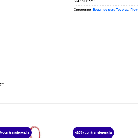
SKU:
903579
Categorías:
Boquillas para Toberas
,
Rieg
0º
 con transferencia
-20% con transferencia