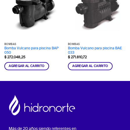
BOMBAS
BOMBAS
Bomba Vulcano para piscina BAP
Bomba Vulcano para piscina BAE
050
033
$
272.048,25
$
271.810,72
AGREGAR AL CARRITO
AGREGAR AL CARRITO
Más de 20 años siendo referentes en