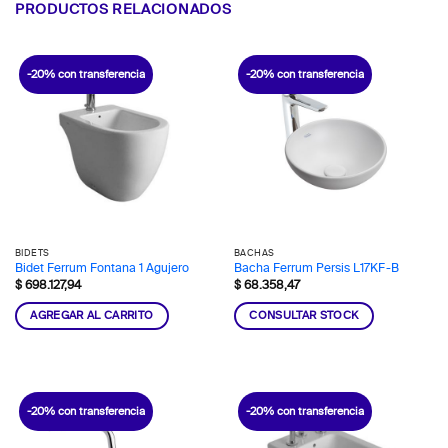
PRODUCTOS RELACIONADOS
-20% con transferencia
-20% con transferencia
BIDETS
BACHAS
Bidet Ferrum Fontana 1 Agujero
Bacha Ferrum Persis L17KF-B
$
698.127,94
$
68.358,47
AGREGAR AL CARRITO
CONSULTAR STOCK
-20% con transferencia
-20% con transferencia